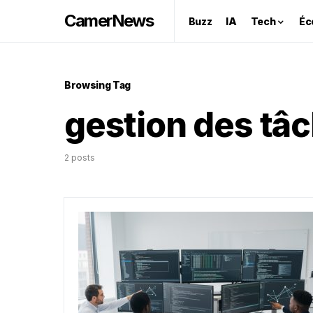
CamerNews
Buzz
IA
Tech
Éc
Browsing Tag
gestion des tâ
2 posts