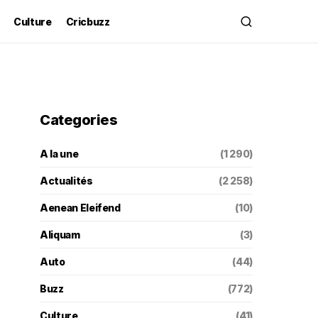
Culture
Cricbuzz
Categories
A la une
(1 290)
Actualités
(2 258)
Aenean Eleifend
(10)
Aliquam
(3)
Auto
(44)
Buzz
(772)
Culture
(41)