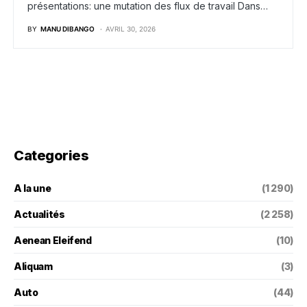
présentations: une mutation des flux de travail Dans…
BY
MANU DIBANGO
AVRIL 30, 2026
Categories
A la une
(1 290)
Actualités
(2 258)
Aenean Eleifend
(10)
Aliquam
(3)
Auto
(44)