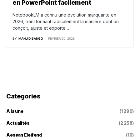
en PowerPoint facilement
NotebookLM a connu une évolution marquante en
2026, transformant radicalement la manière dont on
conçoit, ajuste et exporte…
BY
MANU DIBANGO
FÉVRIER 20, 2026
Categories
A la une
(1 290)
Actualités
(2 258)
Aenean Eleifend
(10)