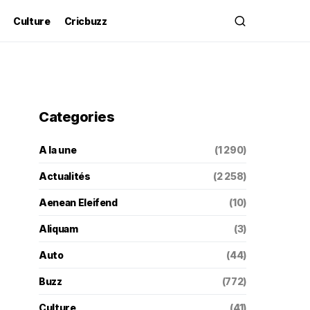
Culture
Cricbuzz
Categories
A la une
(1 290)
Actualités
(2 258)
Aenean Eleifend
(10)
Aliquam
(3)
Auto
(44)
Buzz
(772)
Culture
(41)