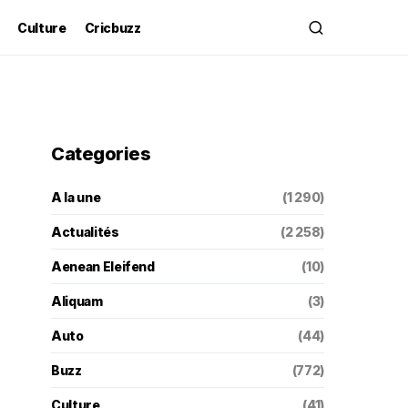
Culture
Cricbuzz
Categories
A la une
(1 290)
Actualités
(2 258)
Aenean Eleifend
(10)
Aliquam
(3)
Auto
(44)
Buzz
(772)
Culture
(41)