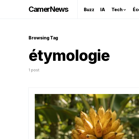
CamerNews
Buzz
IA
Tech
Éc
Browsing Tag
étymologie
1 post