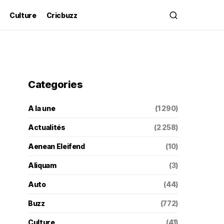
Culture
Cricbuzz
Categories
A la une
(1 290)
Actualités
(2 258)
Aenean Eleifend
(10)
Aliquam
(3)
Auto
(44)
Buzz
(772)
Culture
(41)