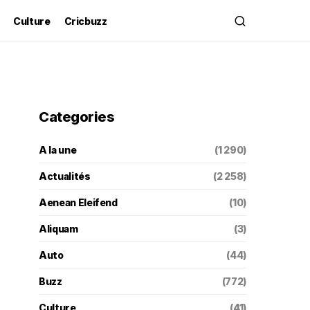
Culture
Cricbuzz
Categories
A la une
(1 290)
Actualités
(2 258)
Aenean Eleifend
(10)
Aliquam
(3)
Auto
(44)
Buzz
(772)
Culture
(41)