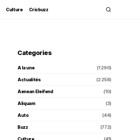
Culture
Cricbuzz
Categories
A la une
(1 290)
Actualités
(2 258)
Aenean Eleifend
(10)
Aliquam
(3)
Auto
(44)
Buzz
(772)
Culture
(41)