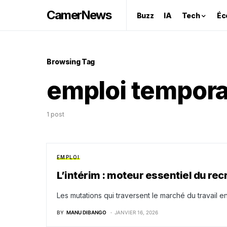
CamerNews
Buzz
IA
Tech
Éc
Browsing Tag
emploi tempora
1 post
EMPLOI
L’intérim : moteur essentiel du re
Les mutations qui traversent le marché du travail 
BY
MANU DIBANGO
JANVIER 16, 2026