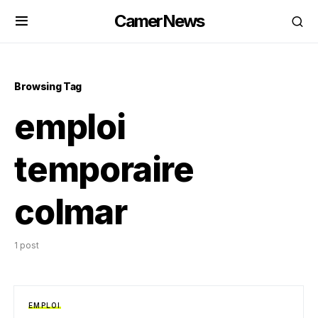
CamerNews
Browsing Tag
emploi
temporaire
colmar
1 post
EMPLOI