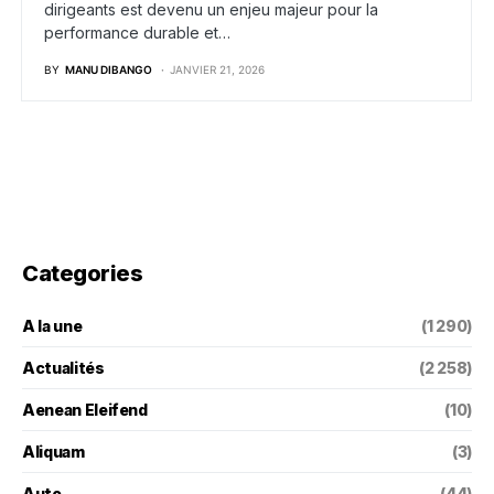
dirigeants est devenu un enjeu majeur pour la
performance durable et…
BY
MANU DIBANGO
JANVIER 21, 2026
Categories
A la une
(1 290)
Actualités
(2 258)
Aenean Eleifend
(10)
Aliquam
(3)
Auto
(44)