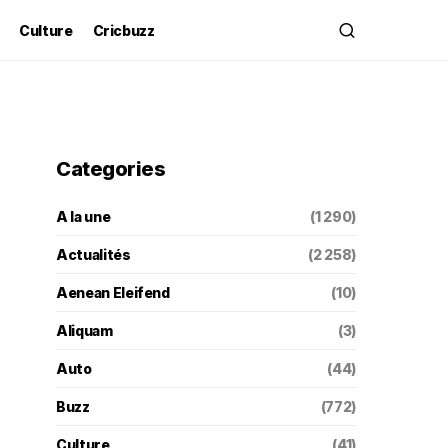
Culture
Cricbuzz
Categories
A la une
(1 290)
Actualités
(2 258)
Aenean Eleifend
(10)
Aliquam
(3)
Auto
(44)
Buzz
(772)
Culture
(41)