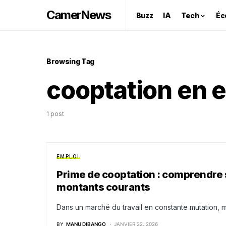
CamerNews
Buzz
IA
Tech
Éc
Browsing Tag
cooptation en e
1 post
EMPLOI
Prime de cooptation : comprendre
montants courants
Dans un marché du travail en constante mutation, 
BY
MANU DIBANGO
JANVIER 22, 2026