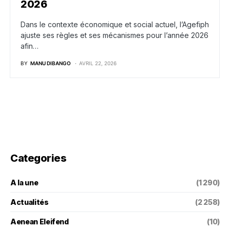
2026
Dans le contexte économique et social actuel, l’Agefiph
ajuste ses règles et ses mécanismes pour l’année 2026
afin…
BY
MANU DIBANGO
AVRIL 22, 2026
Categories
A la une
(1 290)
Actualités
(2 258)
Aenean Eleifend
(10)