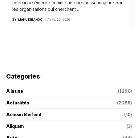
agentique émerge comme une promesse majeure pour
les organisations qui cherchent…
BY
MANU DIBANGO
AVRIL 22, 2026
Categories
A la une
(1 290)
Actualités
(2 258)
Aenean Eleifend
(10)
Aliquam
(3)
Auto
(44)