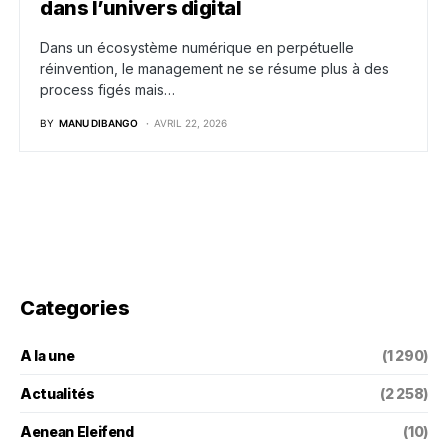
dans l’univers digital
Dans un écosystème numérique en perpétuelle
réinvention, le management ne se résume plus à des
process figés mais…
BY
MANU DIBANGO
AVRIL 22, 2026
Categories
A la une
(1 290)
Actualités
(2 258)
Aenean Eleifend
(10)