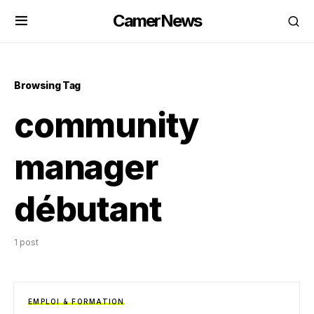
CamerNews
Browsing Tag
community
manager
débutant
1 post
EMPLOI & FORMATION