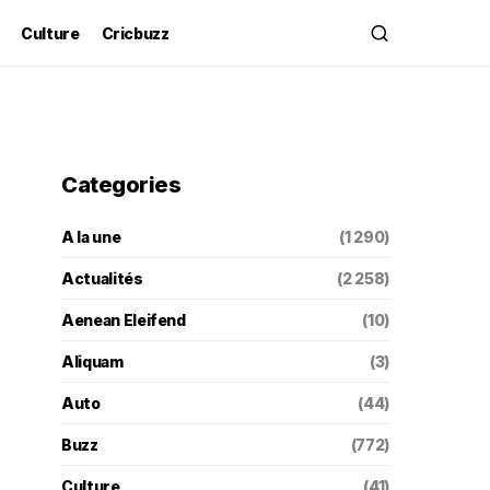
Culture
Cricbuzz
Categories
A la une
(1 290)
Actualités
(2 258)
Aenean Eleifend
(10)
Aliquam
(3)
Auto
(44)
Buzz
(772)
Culture
(41)