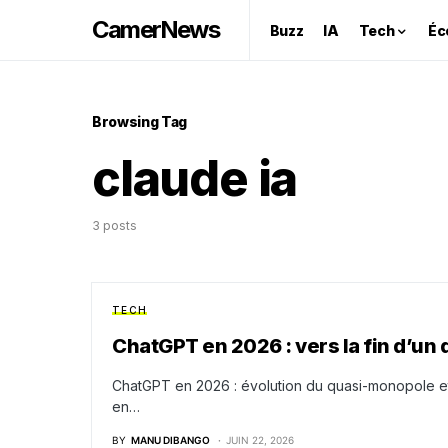
CamerNews
Buzz
IA
Tech
Éc
Browsing Tag
claude ia
3 posts
TECH
ChatGPT en 2026 : vers la fin d’un
ChatGPT en 2026 : évolution du quasi-monopole et 
en…
BY
MANU DIBANGO
JUIN 22, 2026