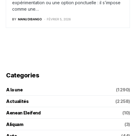
expérimentation ou une option ponctuelle : il s’impose
comme une…
BY
MANU DIBANGO
FÉVRIER 5, 2026
Categories
A la une
(1 290)
Actualités
(2 258)
Aenean Eleifend
(10)
Aliquam
(3)
Auto
(44)