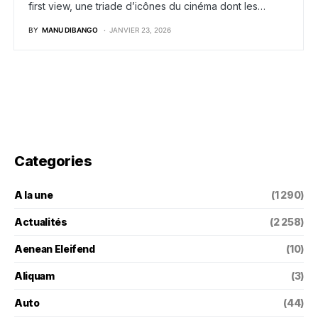
first view, une triade d’icônes du cinéma dont les…
BY
MANU DIBANGO
JANVIER 23, 2026
Categories
A la une
(1 290)
Actualités
(2 258)
Aenean Eleifend
(10)
Aliquam
(3)
Auto
(44)