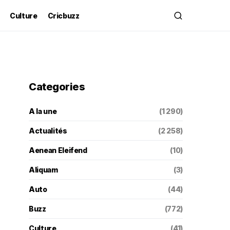
Culture
Cricbuzz
Categories
A la une
(1 290)
Actualités
(2 258)
Aenean Eleifend
(10)
Aliquam
(3)
Auto
(44)
Buzz
(772)
Culture
(41)