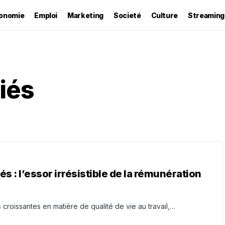
onomie
Emploi
Marketing
Societé
Culture
Streaming
iés
s : l’essor irrésistible de la rémunération
 croissantes en matière de qualité de vie au travail,…