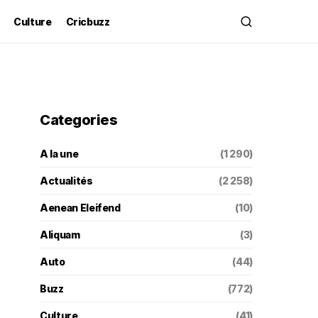
Culture
Cricbuzz
Categories
A la une
(1 290)
Actualités
(2 258)
Aenean Eleifend
(10)
Aliquam
(3)
Auto
(44)
Buzz
(772)
Culture
(41)