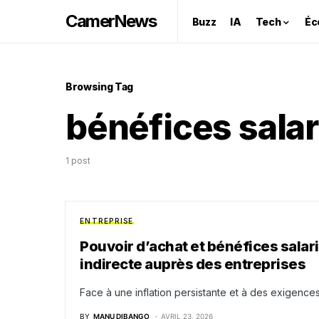
CamerNews
Buzz
IA
Tech
Éc
Browsing Tag
bénéfices salar
1 post
ENTREPRISE
Pouvoir d’achat et bénéfices salarié
indirecte auprès des entreprises
Face à une inflation persistante et à des exigences
BY
MANU DIBANGO
AVRIL 23, 2026