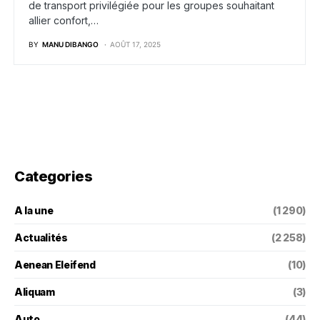
de transport privilégiée pour les groupes souhaitant
allier confort,…
BY
MANU DIBANGO
AOÛT 17, 2025
Categories
A la une
(1 290)
Actualités
(2 258)
Aenean Eleifend
(10)
Aliquam
(3)
Auto
(44)