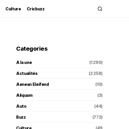
Culture
Cricbuzz
Categories
A la une
(1 290)
Actualités
(2 258)
Aenean Eleifend
(10)
Aliquam
(3)
Auto
(44)
Buzz
(772)
Culture
(41)