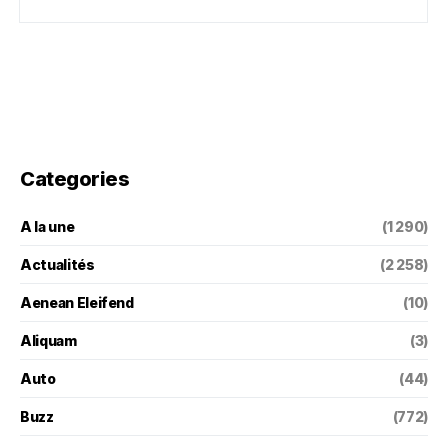
Categories
A la une
(1 290)
Actualités
(2 258)
Aenean Eleifend
(10)
Aliquam
(3)
Auto
(44)
Buzz
(772)