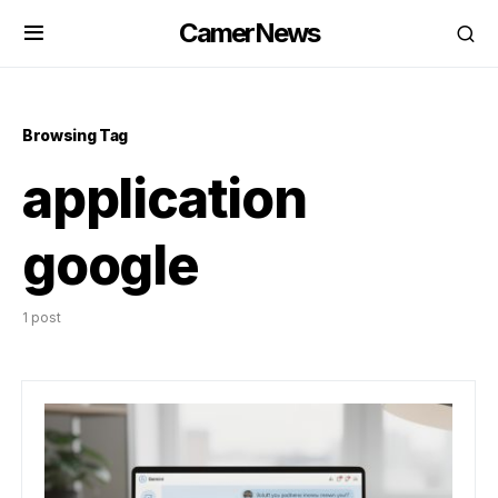
CamerNews
Browsing Tag
application
google
1 post