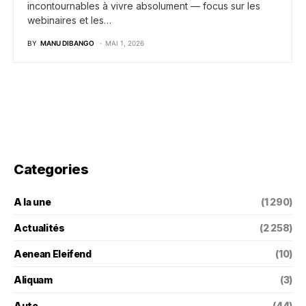
incontournables à vivre absolument — focus sur les
webinaires et les…
BY
MANU DIBANGO
MAI 1, 2026
Categories
A la une
(1 290)
Actualités
(2 258)
Aenean Eleifend
(10)
Aliquam
(3)
Auto
(44)