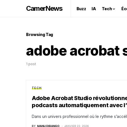
CamerNews
Buzz
IA
Tech
Éc
Browsing Tag
adobe acrobat 
1 post
TECH
Adobe Acrobat Studio révolutionne 
podcasts automatiquement avec l’
Dans un univers professionnel où le rythme s’accélè
BY
MANU DIBANGO
JANVIER 22, 2026