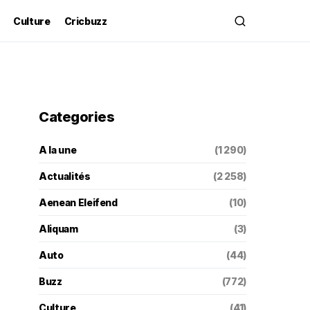
Culture
Cricbuzz
Categories
A la une
(1 290)
Actualités
(2 258)
Aenean Eleifend
(10)
Aliquam
(3)
Auto
(44)
Buzz
(772)
Culture
(41)