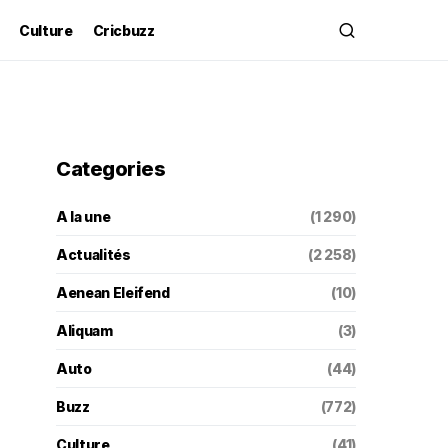
Culture
Cricbuzz
Categories
A la une
(1 290)
Actualités
(2 258)
Aenean Eleifend
(10)
Aliquam
(3)
Auto
(44)
Buzz
(772)
Culture
(41)