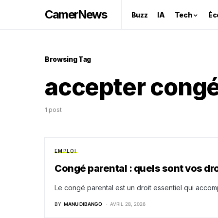
CamerNews
Buzz
IA
Tech
Éc
Browsing Tag
accepter congé
1 post
EMPLOI
Congé parental : quels sont vos dr
Le congé parental est un droit essentiel qui accomp
BY
MANU DIBANGO
AVRIL 28, 2026