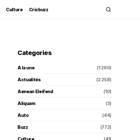
Culture
Cricbuzz
Categories
A la une
(1 290)
Actualités
(2 258)
Aenean Eleifend
(10)
Aliquam
(3)
Auto
(44)
Buzz
(772)
Culture
(41)