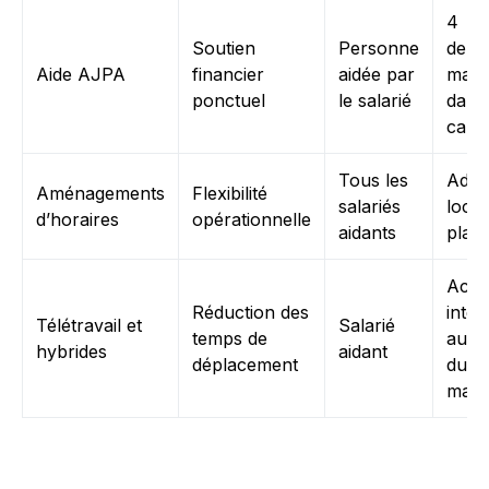
4
Soutien
Personne
dema
Aide AJPA
financier
aidée par
max
ponctuel
le salarié
dans 
carri
Tous les
Adap
Aménagements
Flexibilité
salariés
local
d’horaires
opérationnelle
aidants
plan
Acco
Réduction des
inter
Télétravail et
Salarié
temps de
auto
hybrides
aidant
déplacement
du
mana