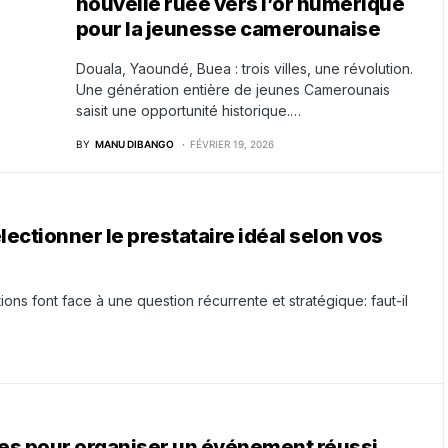
nouvelle ruée vers l’or numérique
pour la jeunesse camerounaise
Douala, Yaoundé, Buea : trois villes, une révolution.
Une génération entière de jeunes Camerounais
saisit une opportunité historique.…
BY
MANU DIBANGO
FÉVRIER 19, 2026
ctionner le prestataire idéal selon vos
ns font face à une question récurrente et stratégique: faut-il
lles pour organiser un événement réussi