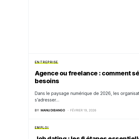
ENTREPRISE
Agence ou freelance : comment séle
besoins
Dans le paysage numérique de 2026, les organisatio
s’adresser…
BY
MANU DIBANGO
FÉVRIER 19, 2026
EMPLOI
Job dating : les 6 étapes essentie