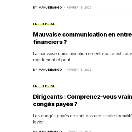
BY
MANU DIBANGO
FÉVRIER 19, 2026
ENTREPRISE
Mauvaise communication en entrepr
financiers ?
La mauvaise communication en entreprise est souve
rapidement et peut…
BY
MANU DIBANGO
FÉVRIER 18, 2026
ENTREPRISE
Dirigeants : Comprenez-vous vraim
congés payés ?
Les congés payés ne sont pas une simple formalité ad
levier…
BY
MANU DIBANGO
FÉVRIER 18, 2026