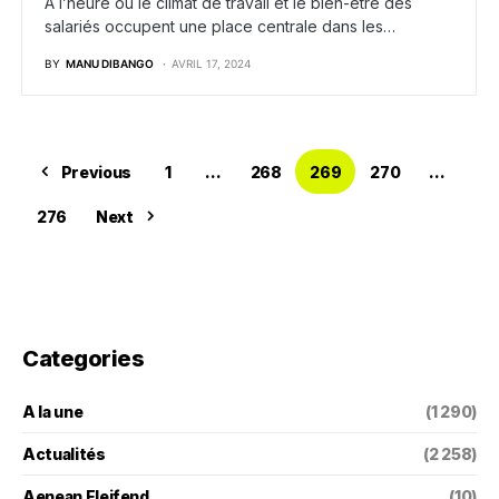
À l’heure où le climat de travail et le bien-être des
salariés occupent une place centrale dans les…
BY
MANU DIBANGO
AVRIL 17, 2024
Previous
1
…
268
269
270
…
276
Next
Categories
A la une
(1 290)
Actualités
(2 258)
Aenean Eleifend
(10)