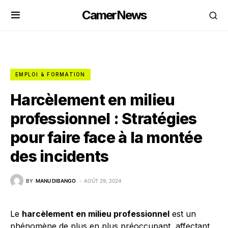
CamerNews
EMPLOI & FORMATION
Harcèlement en milieu
professionnel : Stratégies
pour faire face à la montée
des incidents
BY
MANU DIBANGO
AOÛT 29, 2024
Le
harcèlement en milieu professionnel
est un
phénomène de plus en plus préoccupant, affectant