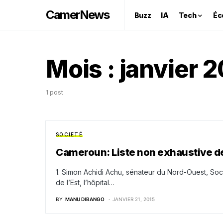
CamerNews
Buzz
IA
Tech
Éc
Mois :
janvier 2
1 post
SOCIETÉ
Cameroun: Liste non exhaustive de
1. Simon Achidi Achu, sénateur du Nord-Ouest, Soci
de l’Est, l’hôpital…
BY
MANU DIBANGO
JANVIER 21, 2015