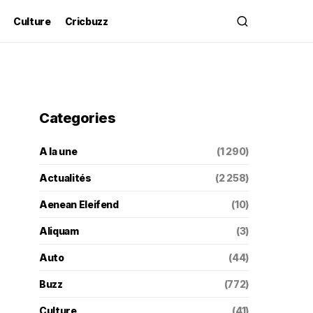
Culture
Cricbuzz
Categories
A la une
(1 290)
Actualités
(2 258)
Aenean Eleifend
(10)
Aliquam
(3)
Auto
(44)
Buzz
(772)
Culture
(41)