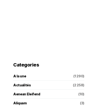
Categories
A la une
(1 290)
Actualités
(2 258)
Aenean Eleifend
(10)
Aliquam
(3)