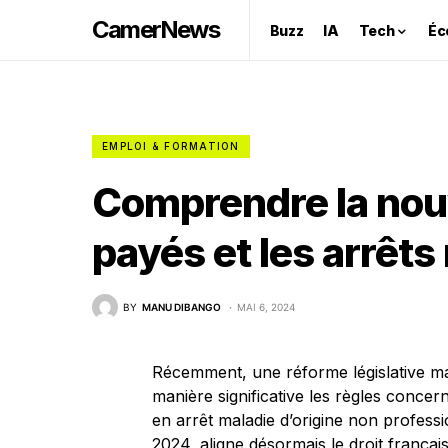
CamerNews
Buzz
IA
Tech
Éc
EMPLOI & FORMATION
Comprendre la nouv
payés et les arrêts
BY
MANU DIBANGO
MAI 6, 2024
Récemment, une réforme législative maj
manière significative les règles concer
en arrêt maladie d’origine non professio
2024, aligne désormais le droit franç