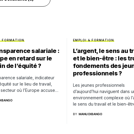
& FORMATION
EMPLOI & FORMATION
ansparence salariale :
L’argent, le sens au t
pe en retard sur le
et le bien-être : les tr
n de l’équité ?
fondements des jeu
professionnels ?
parence salariale, indicateur
équité sur le lieu de travail,
Les jeunes professionnels
 secteur où l’Europe accuse…
d’aujourd’hui naviguent dans u
environnement complexe où l’
DIBANGO
le sens du travail et le bien-êt
BY
MANU DIBANGO