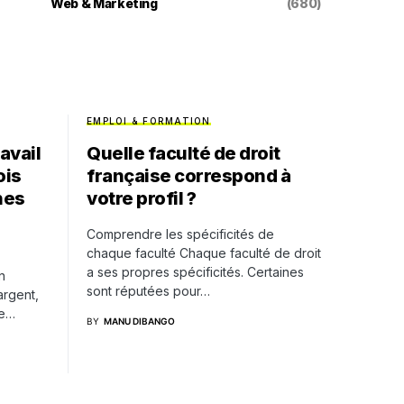
Web & Marketing
(680)
EMPLOI & FORMATION
ravail
Quelle faculté de droit
ois
française correspond à
nes
votre profil ?
Comprendre les spécificités de
chaque faculté Chaque faculté de droit
a ses propres spécificités. Certaines
n
sont réputées pour…
argent,
re…
BY
MANU DIBANGO