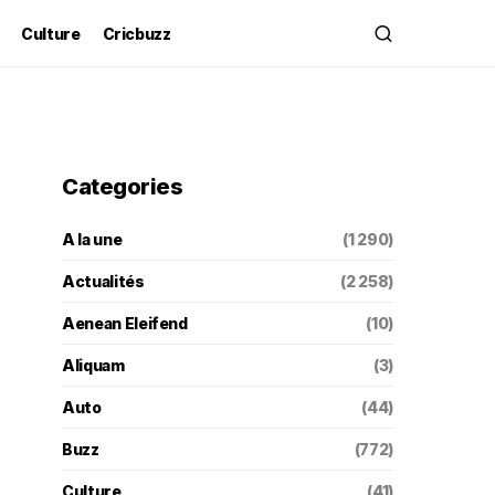
Culture
Cricbuzz
Categories
A la une
(1 290)
Actualités
(2 258)
Aenean Eleifend
(10)
Aliquam
(3)
Auto
(44)
Buzz
(772)
Culture
(41)